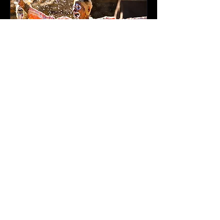
El Gran Final Bucraá
Circus Fyaeu, Uruguay
dim. 26 nov.
Plus d'infos
Détails