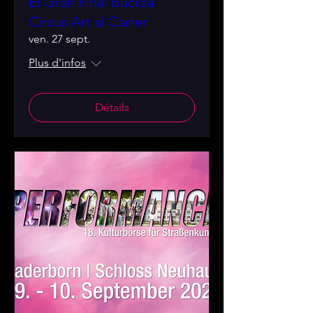
El Gran Final Bucraá
Circus Art al Carrer
ven. 27 sept.
Plus d'infos
Détails