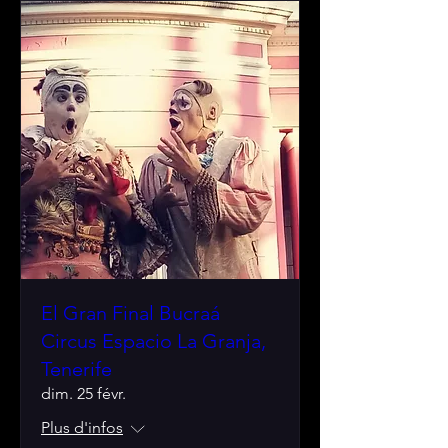
El Gran Final Bucraá
Circus Espacio La Granja,
Tenerife
dim. 25 févr.
Plus d'infos