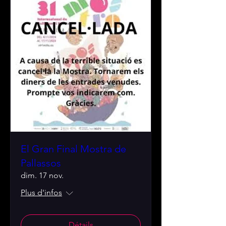
El Gran Final Mostra de
Pallassos
dim. 17 nov.
Plus d'infos
Détails