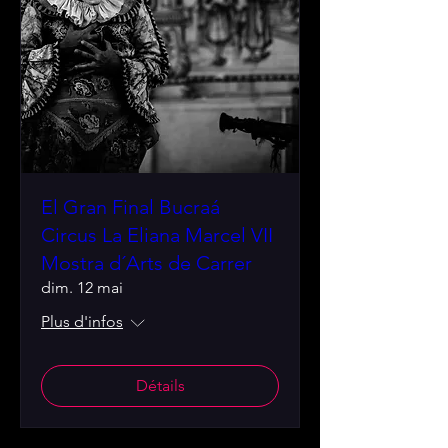
El Gran Final Bucraá
Circus La Eliana Marcel VII
Mostra d´Arts de Carrer
dim. 12 mai
Plus d'infos
Détails