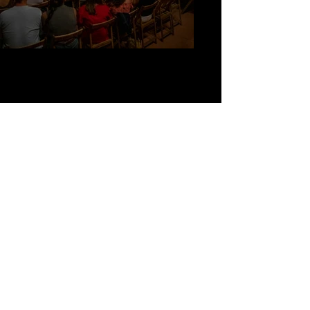
circo
Fernando Villella
BUCRAÁ CIRCUS Company
Phone
+34 633 295910
Email :
cia.bucraacircus@gmail.com
www.bucraacircus.com