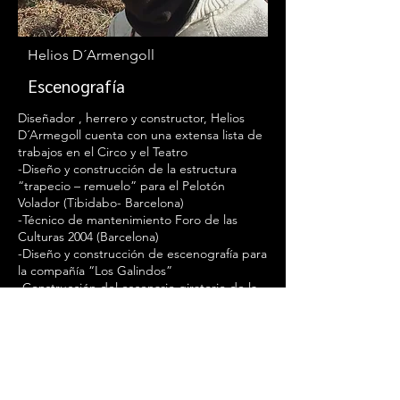
Helios D´Armengoll
Escenografía
Diseñador , herrero y constructor, Helios
D´Armegoll cuenta con una extensa lista de
trabajos en el Circo y el Teatro
-Diseño y construcción de la estructura
“trapecio – remuelo” para el Pelotón
Volador (Tibidabo- Barcelona)
-Técnico de mantenimiento Foro de las
Culturas 2004 (Barcelona)
-Diseño y construcción de escenografía para
la compañía “Los Galindos”
-Construcción del escenario giratorio de la
obra “Controversia” Teatro Libro
-Construcción y ampliación de la
escenografía de “Obit” y “Quijote” de la
compañía La Fura dels Baus
-Colaboración en la construcción
escenográfica para el espectáculo de circo