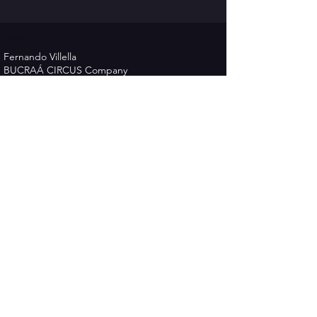
circo
Fernando Villella
BUCRAÁ CIRCUS Company
Phone
+34 633 295910
Email :
cia.bucraacircus@gmail.com
www.bucraacircus.com
Política de Privacidad
Términos y Condiciones