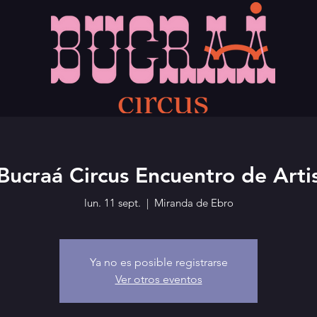
 Bucraá Circus Encuentro de Artis
lun. 11 sept.
  |  
Miranda de Ebro
Ya no es posible registrarse
Ver otros eventos