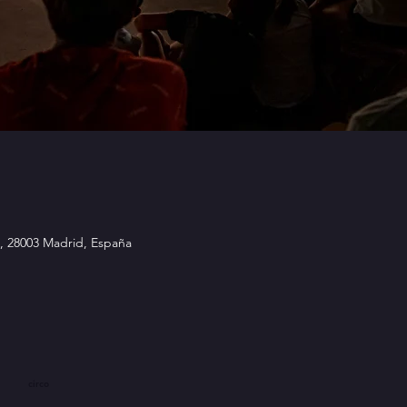
9, 28003 Madrid, España
circo