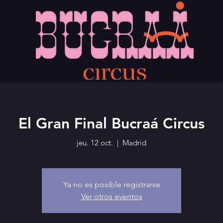
El Gran Final Bucraá Circus
jeu. 12 oct.
  |  
Madrid
Ya no es posible registrarse
Ver otros eventos