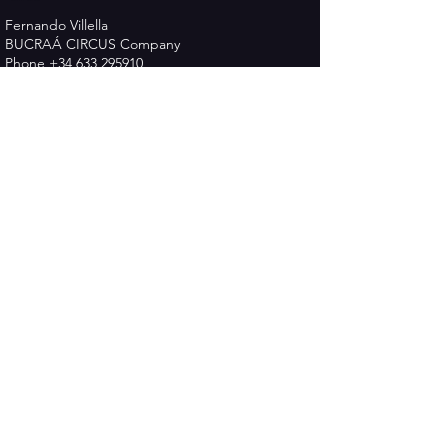
Fernando Villella
BUCRAÁ CIRCUS Company
Phone
+34 633 295910
Email :
cia.bucraacircus@gmail.com
www.bucraacircus.com
Política de Privacidad
Términos y Condiciones