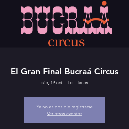
El Gran Final Bucraá Circus
sáb, 19 oct
  |  
Los Llanos
Ya no es posible registrarse
Ver otros eventos