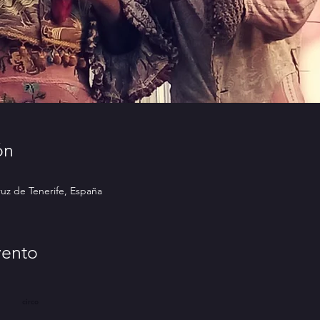
ón
ruz de Tenerife, España
vento
circo