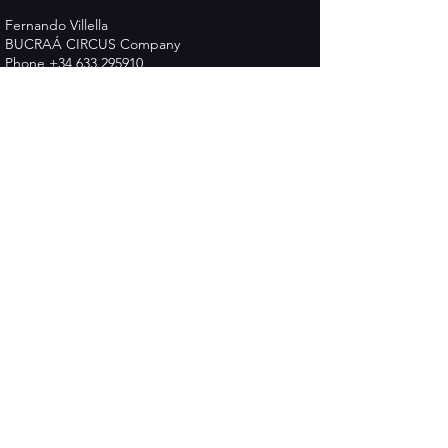
Fernando Villella
BUCRAÁ CIRCUS Company
Phone
+34 633 295910
Email :
cia.bucraacircus@gmail.com
www.bucraacircus.com
Política de Privacidad
Términos y Condiciones