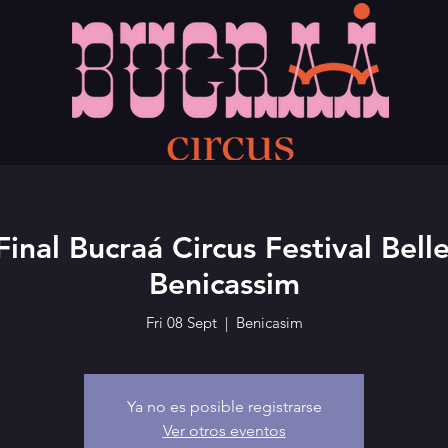
Final Bucraá Circus Festival Bel
Benicassim
Fri 08 Sept
  |  
Benicasim
Ya no es posible registrarse
Ver otros eventos