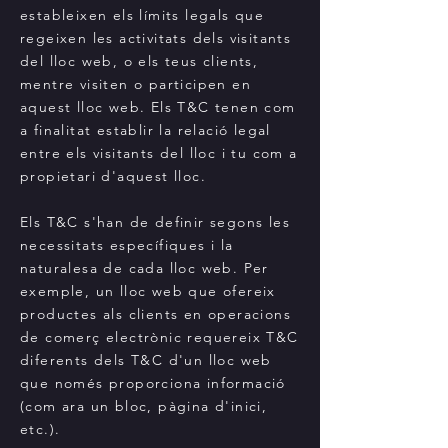
estableixen els límits legals que
regeixen les activitats dels visitants
del lloc web, o els teus clients,
mentre visiten o participen en
aquest lloc web. Els T&C tenen com
a finalitat establir la relació legal
entre els visitants del lloc i tu com a
propietari d'aquest lloc.
Els T&C s'han de definir segons les
necessitats específiques i la
naturalesa de cada lloc web. Per
exemple, un lloc web que ofereix
productes als clients en operacions
de comerç electrònic requereix T&C
diferents dels T&C d'un lloc web
que només proporciona informació
(com ara un bloc, pàgina d'inici,
etc.).