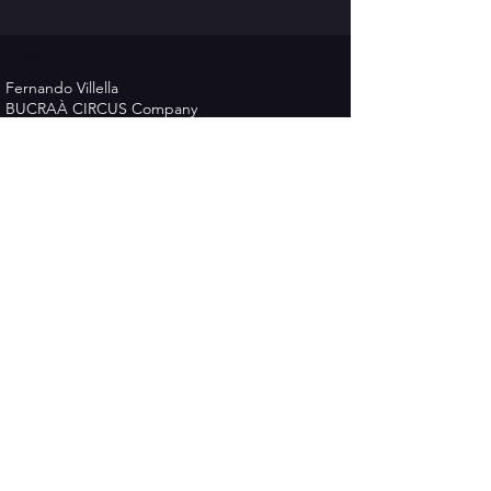
circo
Fernando Villella
BUCRAÀ CIRCUS Company
Phone
+34 633 295910
Email :
cia.bucraacircus@gmail.com
www.bucraacircus.com
Política de Privadesa
Termes i Condicions