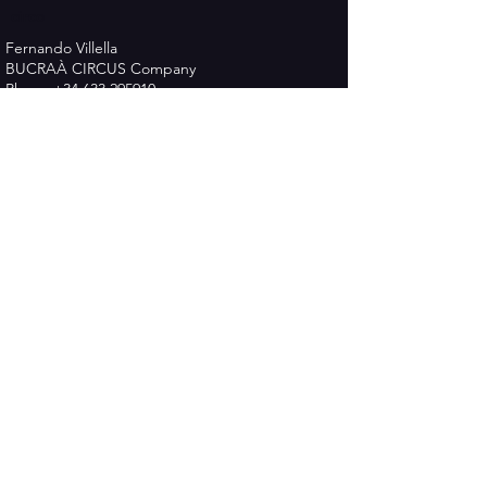
circo
Fernando Villella
BUCRAÀ CIRCUS Company
Phone
+34 633 295910
Email :
cia.bucraacircus@gmail.com
www.bucraacircus.com
Política de Privadesa
Termes i Condicions