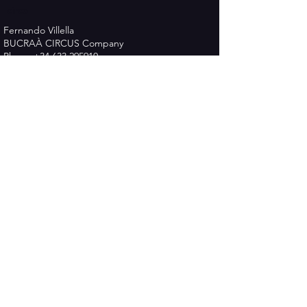
circo
Fernando Villella
BUCRAÀ CIRCUS Company
Phone
+34 633 295910
Email :
cia.bucraacircus@gmail.com
www.bucraacircus.com
Política de Privadesa
Termes i Condicions