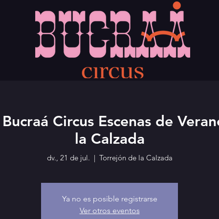
l Bucraá Circus Escenas de Veran
la Calzada
dv., 21 de jul.
  |  
Torrejón de la Calzada
Ya no es posible registrarse
Ver otros eventos