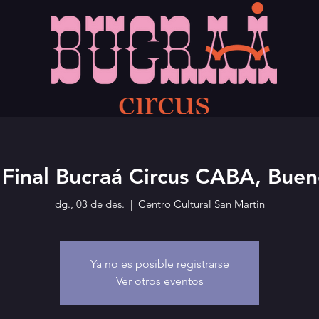
 Final Bucraá Circus CABA, Buen
dg., 03 de des.
  |  
Centro Cultural San Martin
Ya no es posible registrarse
Ver otros eventos